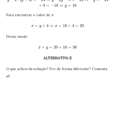
y
y
y
y
y
+
8
=
−
16
⇒
=
16
y
Para encontrar o valor de
x
=
+
4
⇒
=
16
+
4
=
20
x
y
x
Desse modo
+
=
20
+
16
=
36
x
y
ALTERNATIVA E
O que achou da solução? Fez de forma diferente? Comenta
aí!