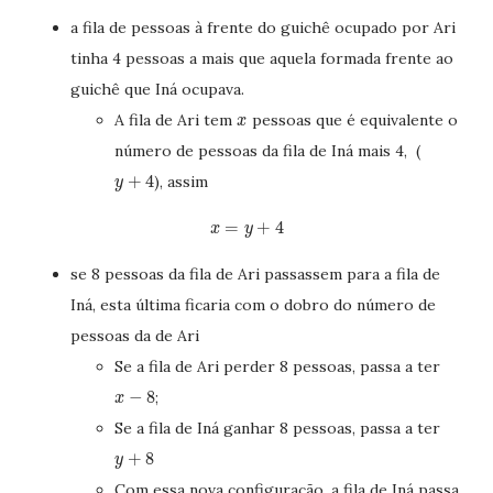
a fila de pessoas à frente do guichê ocupado por Ari
tinha 4 pessoas a mais que aquela formada frente ao
guichê que Iná ocupava.
A fila de Ari tem
pessoas que é equivalente o
x
número de pessoas da fila de Iná mais 4, (
+
4
), assim
y
=
+
4
x
y
se 8 pessoas da fila de Ari passassem para a fila de
Iná, esta última ficaria com o dobro do número de
pessoas da de Ari
Se a fila de Ari perder 8 pessoas, passa a ter
−
8
;
x
Se a fila de Iná ganhar 8 pessoas, passa a ter
+
8
y
Com essa nova configuração, a fila de Iná passa