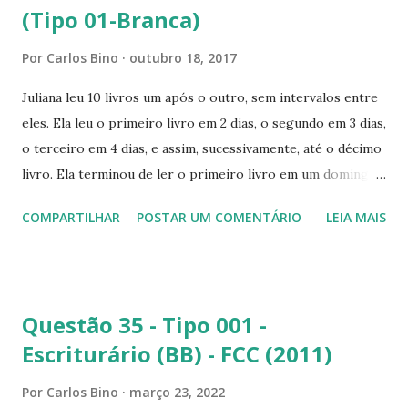
(Tipo 01-Branca)
vermelha pertence tanto a A como B. b) nenhum A é C: Esta
proposição é verdadeira, pois A é subconjunto de B e,
Por
Carlos Bino
outubro 18, 2017
consequentemente, A não pode ser C. c) todo A é C: Esta
proposição é falsa, pois A não está contido em C. d) todo C
Juliana leu 10 livros um após o outro, sem intervalos entre
é B: Esta proposição é falsa, pois C é todo elemento que
eles. Ela leu o primeiro livro em 2 dias, o segundo em 3 dias,
não pertence a B e) todo B é A: Esta proposição é...
o terceiro em 4 dias, e assim, sucessivamente, até o décimo
livro. Ela terminou de ler o primeiro livro em um domingo,
e o segundo livro, em uma quarta-feira. Juliana terminou de
COMPARTILHAR
POSTAR UM COMENTÁRIO
LEIA MAIS
ler o décimo livro em um(a): (A) domingo; (B) segunda-feira;
(C) terça-feira; (D) quarta-feira; (E) sábado. SOLUÇÃO
Juliana leu 10 livros, sendo que o primeiro foi lido em dois
dias, o segundo em três dias, seguindo assim, ela leu o
Questão 35 - Tipo 001 -
décimo livro em 11 dias, formando a sequência
Escriturário (BB) - FCC (2011)
(
)
2
,
3
,
4
,
⋯
,
11
(1)
(
)
(
)
(
)
(
)
a
a
a
a
1
3
10
2
Por
Carlos Bino
março 23, 2022