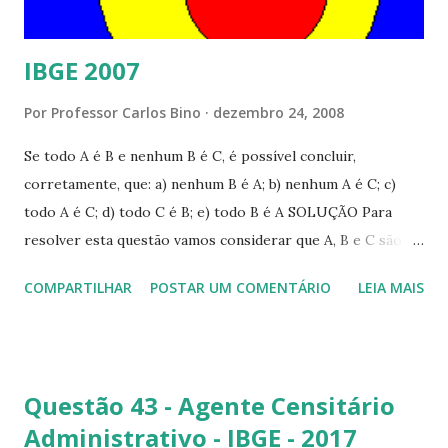
IBGE 2007
Por
Professor Carlos Bino
dezembro 24, 2008
Se todo A é B e nenhum B é C, é possível concluir,
corretamente, que: a) nenhum B é A; b) nenhum A é C; c)
todo A é C; d) todo C é B; e) todo B é A SOLUÇÃO Para
resolver esta questão vamos considerar que A, B e C são
conjunto e será representado na forma de diagrama, como
COMPARTILHAR
POSTAR UM COMENTÁRIO
LEIA MAIS
na figura abaixo: A proposição "Todo A é B",quer dizer que
A é subconjunto de B, logo, o conjunto A (vermelho) está
dentro de B. A outra proposição "nenhum B é C", quer dizer
que o que não pertence ao conjunto B (azul) pertence a C.
Questão 43 - Agente Censitário
Analisando a alternativa a)nenhum B é A: Esta proposição é
Administrativo - IBGE - 2017
falsa. Observando a figura, haverá algum B que é A, a parte