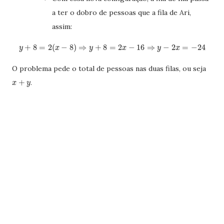
a ter o dobro de pessoas que a fila de Ari,
assim:
+
8
=
2
(
−
8
)
⇒
+
8
=
2
−
16
⇒
−
2
=
−
24
y
x
y
x
y
x
O problema pede o total de pessoas nas duas filas, ou seja
+
.
x
y