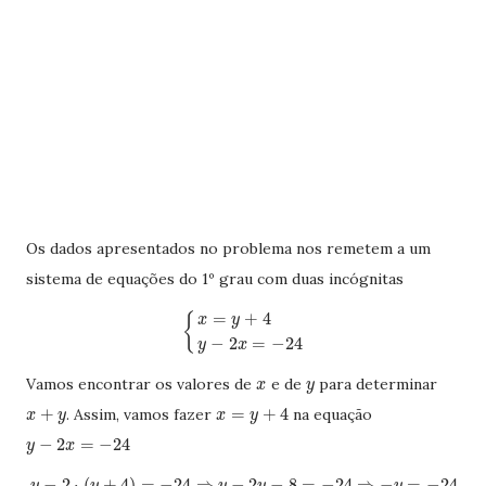
Os dados apresentados no problema nos remetem a um
sistema de equações do 1º grau com duas incógnitas
=
+
4
{
x
y
−
2
=
−
24
y
x
Vamos encontrar os valores de
e de
para determinar
x
y
+
=
+
4
. Assim, vamos fazer
na equação
x
y
x
y
−
2
=
−
24
y
x
−
2
⋅
(
+
4
)
=
−
24
⇒
−
2
−
8
=
−
24
⇒
−
=
−
24