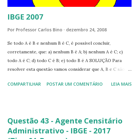
IBGE 2007
Por
Professor Carlos Bino
dezembro 24, 2008
Se todo A é B e nenhum B é C, é possível concluir,
corretamente, que: a) nenhum B é A; b) nenhum A é C; c)
todo A é C; d) todo C é B; e) todo B é A SOLUÇÃO Para
resolver esta questão vamos considerar que A, B e C são
conjunto e será representado na forma de diagrama, como
COMPARTILHAR
POSTAR UM COMENTÁRIO
LEIA MAIS
na figura abaixo: A proposição "Todo A é B",quer dizer que
A é subconjunto de B, logo, o conjunto A (vermelho) está
dentro de B. A outra proposição "nenhum B é C", quer dizer
que o que não pertence ao conjunto B (azul) pertence a C.
Questão 43 - Agente Censitário
Analisando a alternativa a)nenhum B é A: Esta proposição é
Administrativo - IBGE - 2017
falsa. Observando a figura, haverá algum B que é A, a parte
vermelha pertence tanto a A como B. b) nenhum A é C: Esta