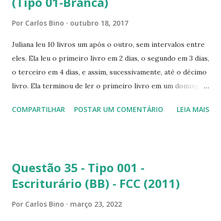
(Tipo 01-Branca)
proposição é verdadeira, pois A é subconjunto de B e,
Por
Carlos Bino
outubro 18, 2017
consequentemente, A não pode ser C. c) todo A é C: Esta
proposição é falsa, pois A não está contido em C. d) todo C
Juliana leu 10 livros um após o outro, sem intervalos entre
é B: Esta proposição é falsa, pois C é todo elemento que
eles. Ela leu o primeiro livro em 2 dias, o segundo em 3 dias,
não pertence a B e) todo B é A: Esta proposição é...
o terceiro em 4 dias, e assim, sucessivamente, até o décimo
livro. Ela terminou de ler o primeiro livro em um domingo,
e o segundo livro, em uma quarta-feira. Juliana terminou de
COMPARTILHAR
POSTAR UM COMENTÁRIO
LEIA MAIS
ler o décimo livro em um(a): (A) domingo; (B) segunda-feira;
(C) terça-feira; (D) quarta-feira; (E) sábado. SOLUÇÃO
Juliana leu 10 livros, sendo que o primeiro foi lido em dois
dias, o segundo em três dias, seguindo assim, ela leu o
Questão 35 - Tipo 001 -
décimo livro em 11 dias, formando a sequência
Escriturário (BB) - FCC (2011)
(
)
2
,
3
,
4
,
⋯
,
11
(1)
(
)
(
)
(
)
(
)
a
a
a
a
1
3
10
2
Por
Carlos Bino
março 23, 2022
que é uma P.A. crescente com 10 termos, cujo primeiro